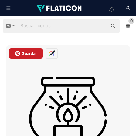
0
Guardar