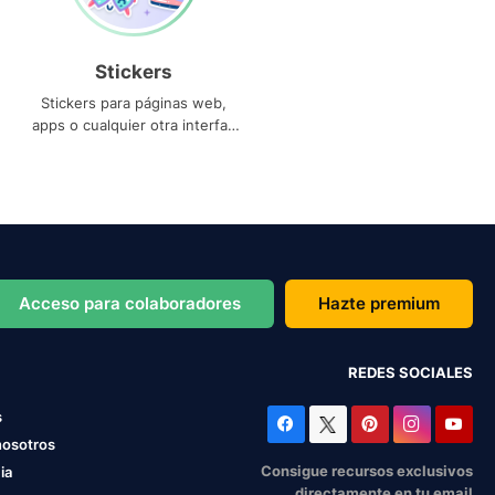
Stickers
Stickers para páginas web,
apps o cualquier otra interfaz
que necesites
Acceso para colaboradores
Hazte premium
REDES SOCIALES
s
nosotros
Consigue recursos exclusivos
ia
directamente en tu email