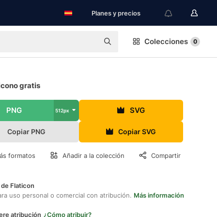
Planes y precios
Colecciones
0
icono gratis
PNG
SVG
512px
Copiar PNG
Copiar SVG
ás formatos
Añadir a la colección
Compartir
 de Flaticon
ara uso personal o comercial con atribución.
Más información
ere atribución
¿Cómo atribuir?