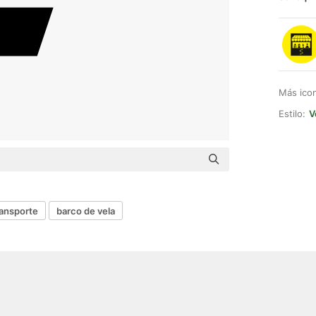
Más ico
Estilo:
V
ransporte
barco de vela