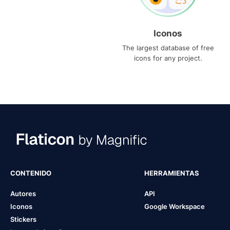
Iconos
The largest database of free
icons for any project.
CONTENIDO
HERRAMIENTAS
Autores
API
Iconos
Google Workspace
Stickers