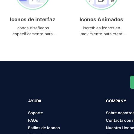
Iconos de interfaz
Iconos Animados
Iconos diseñados
Increíbles iconos en
específicamente para
movimiento para crear
interfaces
proyectos dinámicos
AYUDA
COMPANY
Soporte
Sobre nosotro
FAQs
Contacta con 
Estilos de Iconos
Nuestra Licenc