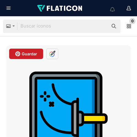
0
Guardar