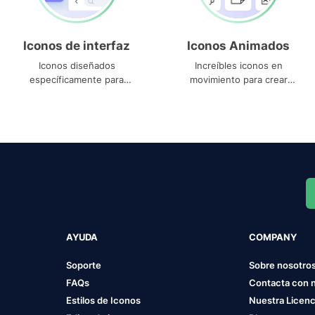
Iconos de interfaz
Iconos Animados
Iconos diseñados
Increíbles iconos en
específicamente para
movimiento para crear
interfaces
proyectos dinámicos
AYUDA
COMPANY
Soporte
Sobre nosotro
FAQs
Contacta con 
Estilos de Iconos
Nuestra Licenc