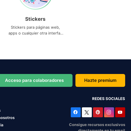
Stickers
Stickers para páginas web,
apps o cualquier otra interfaz
que necesites
Acceso para colaboradores
Hazte premium
REDES SOCIALES
s
nosotros
Consigue recursos exclusivos
ia
directamente en tu email