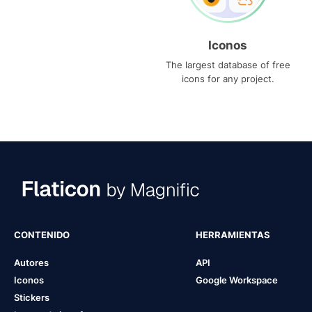
Iconos
The largest database of free
icons for any project.
CONTENIDO
HERRAMIENTAS
Autores
API
Iconos
Google Workspace
Stickers