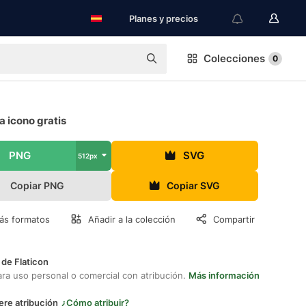
Planes y precios
Colecciones
0
 icono gratis
PNG
SVG
512px
Copiar PNG
Copiar SVG
ás formatos
Añadir a la colección
Compartir
 de Flaticon
ara uso personal o comercial con atribución.
Más información
ere atribución
¿Cómo atribuir?