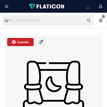
0
Guardar