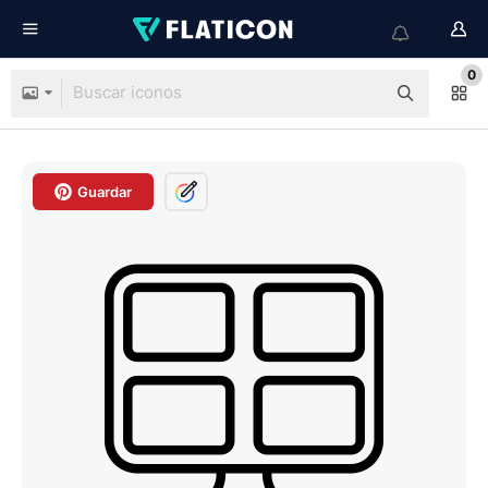
0
Guardar