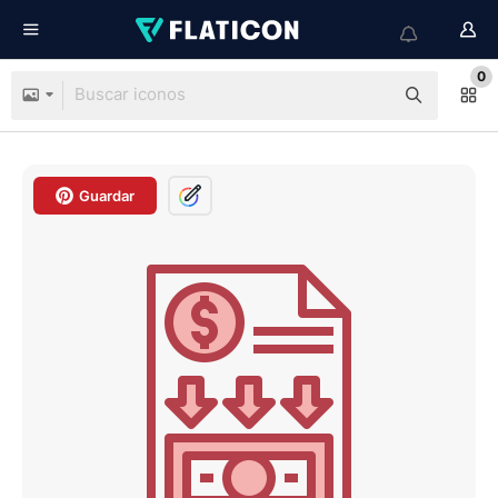
0
Guardar