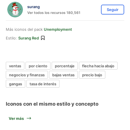
surang
Seguir
Ver todos los recursos 180,561
Más iconos del pack
Unemployment
Estilo:
Surang Red
ventas
por ciento
porcentaje
flecha hacia abajo
negocios y finanzas
bajas ventas
precio bajo
gangas
tasa de interés
Iconos con el mismo estilo y concepto
Ver más