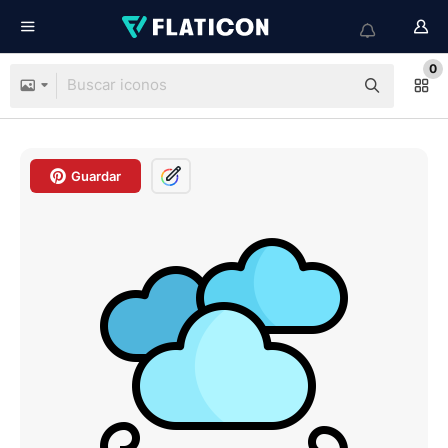
0
Guardar