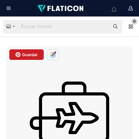
0
Guardar