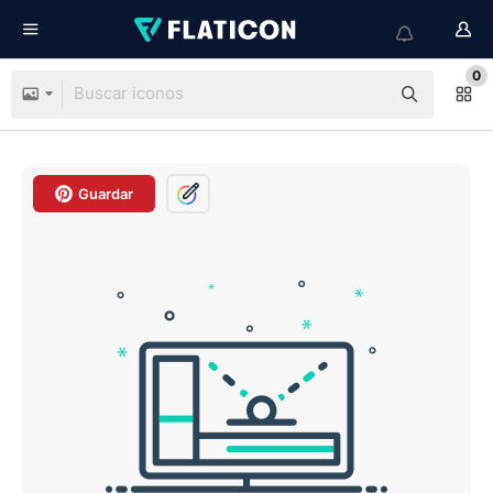
0
Guardar