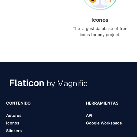
Iconos
The largest database of free
icons for any project.
CONTENIDO
HERRAMIENTAS
Autores
API
Iconos
Google Workspace
Stickers