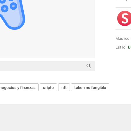
Más ico
Estilo:
B
negocios y finanzas
cripto
nft
token no fungible