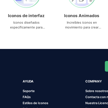
Iconos de interfaz
Iconos Animados
Iconos diseñados
Increíbles iconos en
específicamente para
movimiento para crear
interfaces
proyectos dinámicos
AYUDA
COMPANY
Soporte
Sobre nosotro
FAQs
Contacta con 
Estilos de Iconos
Nuestra Licenc