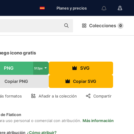
Planes y precios
Colecciones
0
ego icono gratis
PNG
SVG
512px
Copiar PNG
Copiar SVG
ás formatos
Añadir a la colección
Compartir
 de Flaticon
ara uso personal o comercial con atribución.
Más información
ere atribución
¿Cómo atribuir?