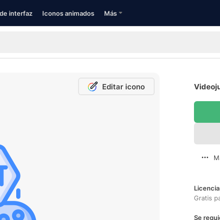
de interfaz
Iconos animados
Más
Editar icono
Videoju
M
Licencia
Gratis p
Se requi