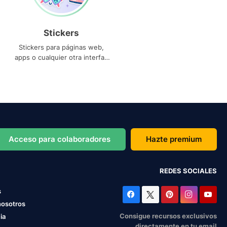
Stickers
Stickers para páginas web,
apps o cualquier otra interfaz
que necesites
Acceso para colaboradores
Hazte premium
REDES SOCIALES
s
nosotros
Consigue recursos exclusivos
ia
directamente en tu email