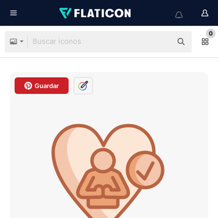
0
Guardar