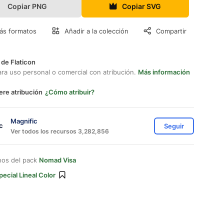
Copiar PNG
Copiar SVG
ás formatos
Añadir a la colección
Compartir
 de Flaticon
ara uso personal o comercial con atribución.
Más información
ere atribución
¿Cómo atribuir?
Magnific
Seguir
Ver todos los recursos 3,282,856
nos del pack
Nomad Visa
pecial Lineal Color