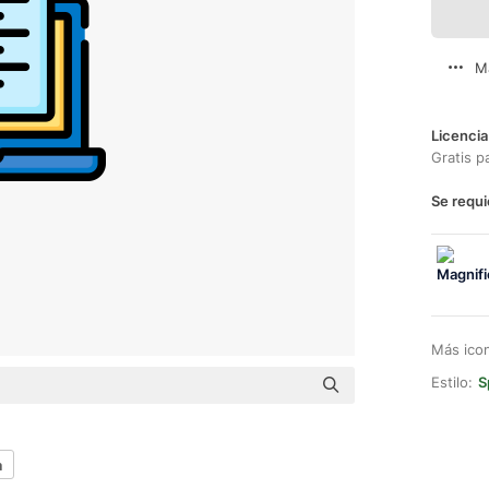
M
Licencia
Gratis p
Se requi
Más ico
Estilo:
S
a