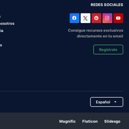
REDES SOCIALES
s
nosotros
Consigue recursos exclusivos
ia
directamente en tu email
os
Regístrate
Español
Magnific
Flaticon
Slidesgo