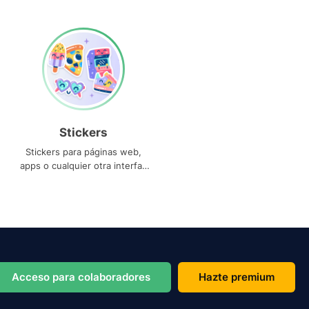
Stickers
Stickers para páginas web,
apps o cualquier otra interfaz
que necesites
Acceso para colaboradores
Hazte premium