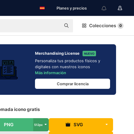
Planes y precios
Colecciones
0
Merchandising License
NUEVO
Personaliza tus productos físicos y
digitales con nuestros iconos
Más información
Comprar licencia
ómada icono gratis
PNG
SVG
512px