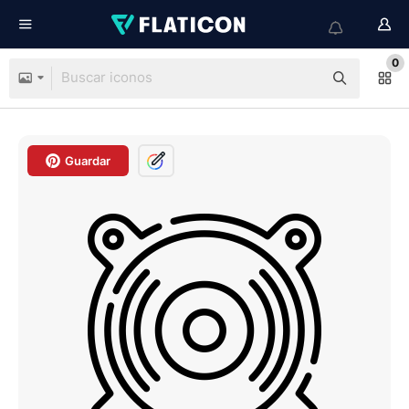
0
Guardar