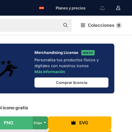
Planes y precios
Colecciones
0
Merchandising License
NUEVO
Personaliza tus productos físicos y
digitales con nuestros iconos
Más información
Comprar licencia
l icono gratis
PNG
SVG
512px