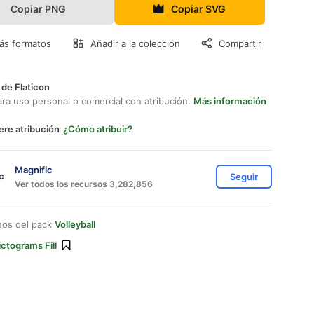
Copiar PNG
Copiar SVG
ás formatos
Añadir a la colección
Compartir
 de Flaticon
ara uso personal o comercial con atribución.
Más información
ere atribución
¿Cómo atribuir?
Magnific
Seguir
Ver todos los recursos 3,282,856
nos del pack
Volleyball
ictograms Fill