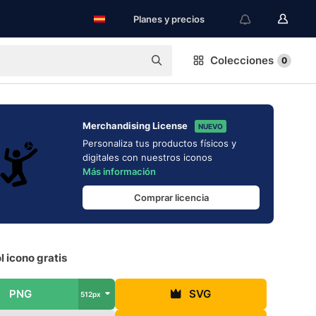
Planes y precios
Colecciones
0
Merchandising License
NUEVO
Personaliza tus productos físicos y
digitales con nuestros iconos
Más información
Comprar licencia
l icono gratis
PNG
SVG
512px