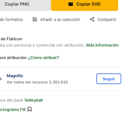
Copiar PNG
Copiar SVG
ás formatos
Añadir a la colección
Compartir
 de Flaticon
ara uso personal o comercial con atribución.
Más información
ere atribución
¿Cómo atribuir?
Magnific
Seguir
Ver todos los recursos 3,282,832
nos del pack
Volleyball
ictograms Fill