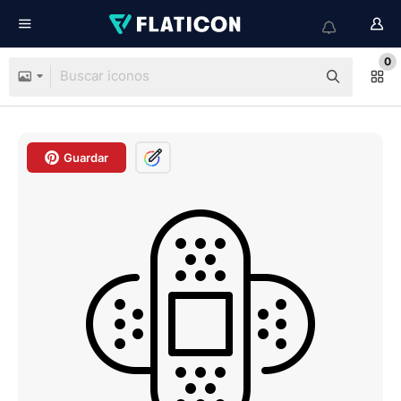
0
Guardar