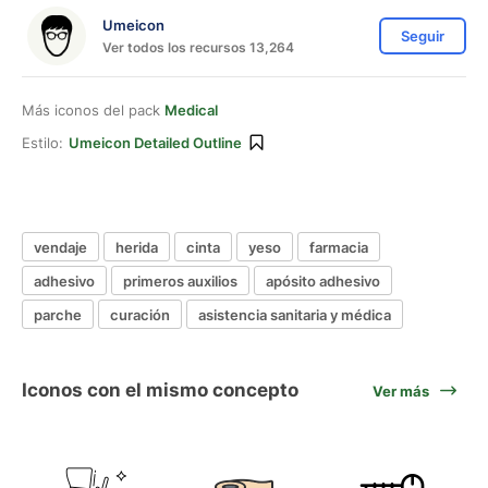
Umeicon
Seguir
Ver todos los recursos 13,264
Más iconos del pack
Medical
Estilo:
Umeicon Detailed Outline
vendaje
herida
cinta
yeso
farmacia
adhesivo
primeros auxilios
apósito adhesivo
parche
curación
asistencia sanitaria y médica
Iconos con el mismo concepto
Ver más