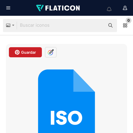
0
Guardar