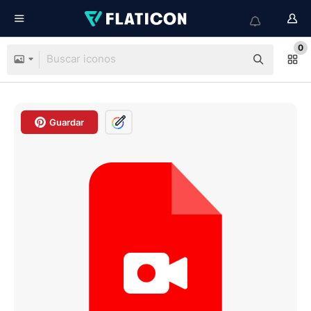
0
Guardar