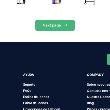
Next
page
AYUDA
COMPANY
Soporte
Sobre nosotro
FAQs
Contacta con 
Estilos de Iconos
Nuestra Licenc
Editor de iconos
Blog
Colecciones de Flaticon
Planes y preci