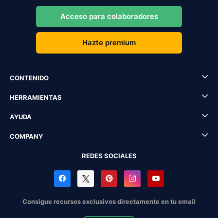
Acceso para colaboradores
Hazte premium
CONTENIDO
HERRAMIENTAS
AYUDA
COMPANY
REDES SOCIALES
Consigue recursos exclusivos directamente en tu email