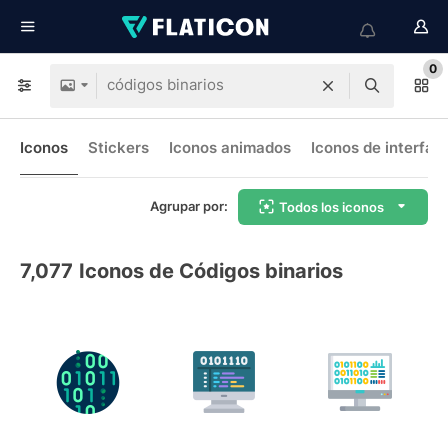
0
Iconos
Stickers
Iconos animados
Iconos de interfaz
Agrupar por:
Todos los iconos
7,077
Iconos de Códigos binarios