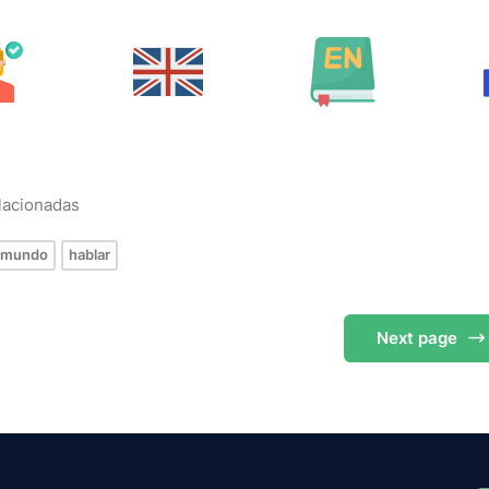
elacionadas
mundo
hablar
Next
page