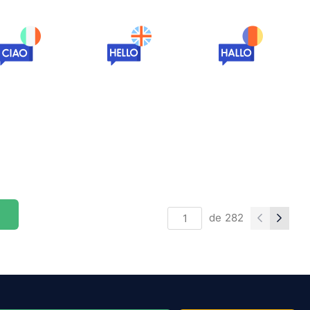
de
282