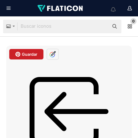
0
Guardar