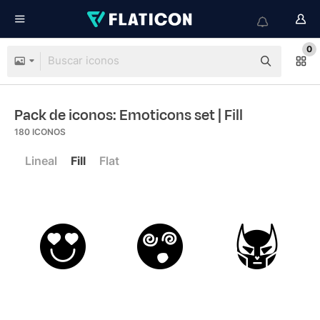
0
Pack de iconos: Emoticons set
| Fill
180
ICONOS
Lineal
Fill
Flat