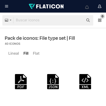
0
Pack de iconos: File type set
| Fill
40
ICONOS
Lineal
Fill
Flat