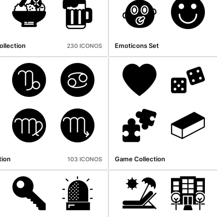
llection
Emoticons Set
230 ICONOS
tion
Game Collection
103 ICONOS