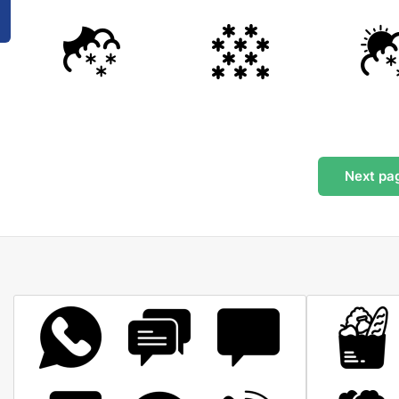
Next
pa