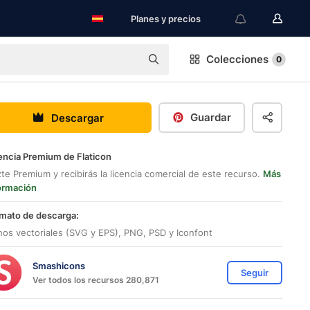
Planes y precios
Colecciones
0
Guardar
Descargar
encia Premium de Flaticon
te Premium y recibirás la licencia comercial de este recurso.
Más
ormación
mato de descarga:
nos vectoriales (SVG y EPS), PNG, PSD y Iconfont
Smashicons
Seguir
Ver todos los recursos 280,871