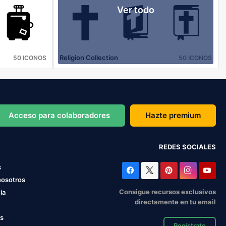
Ver todo
Religion Collection
50 ICONOS
50 ICONOS
Acceso para colaboradores
Hazte premium
REDES SOCIALES
s
nosotros
Consigue recursos exclusivos
ia
directamente en tu email
os
Regístrate