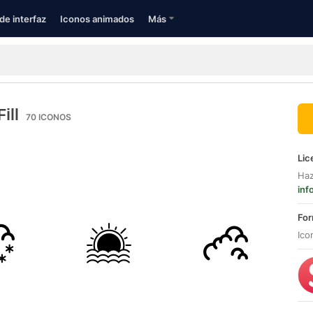
de interfaz
Iconos animados
Más
Fill
70
ICONOS
Lic
Haz
inf
For
Ico