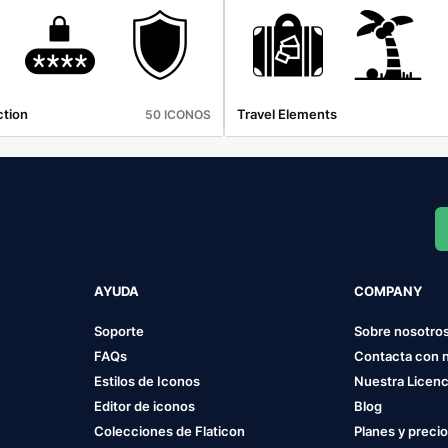
ction
Travel Elements
50 ICONOS
AYUDA
COMPANY
Soporte
Sobre nosotro
FAQs
Contacta con 
Estilos de Iconos
Nuestra Licenc
Editor de iconos
Blog
Colecciones de Flaticon
Planes y preci