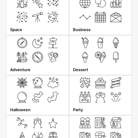
Space
Business
Adventure
Dessert
Halloween
Party