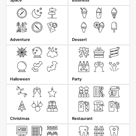
Space
Business
Adventure
Dessert
Halloween
Party
Christmas
Restaurant