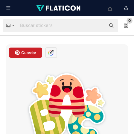
0
Guardar