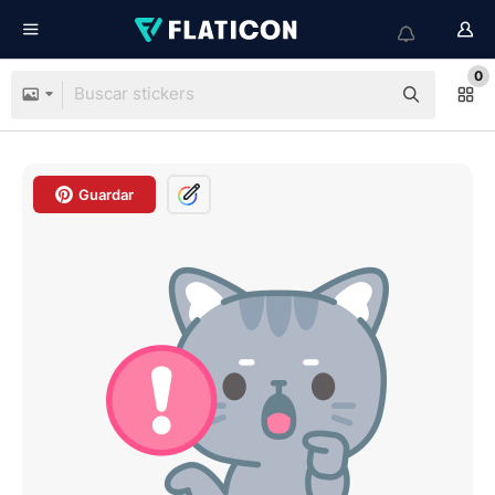
0
Guardar