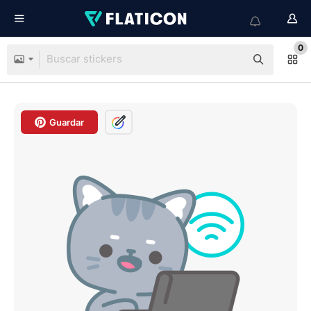
0
Guardar