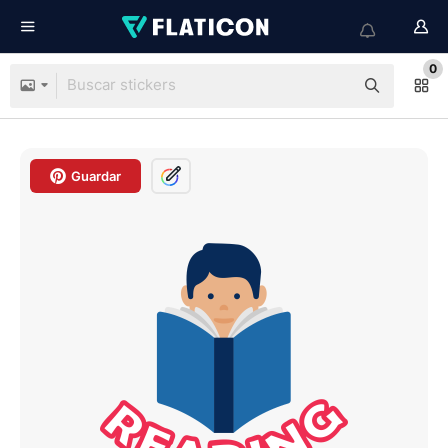
0
Guardar