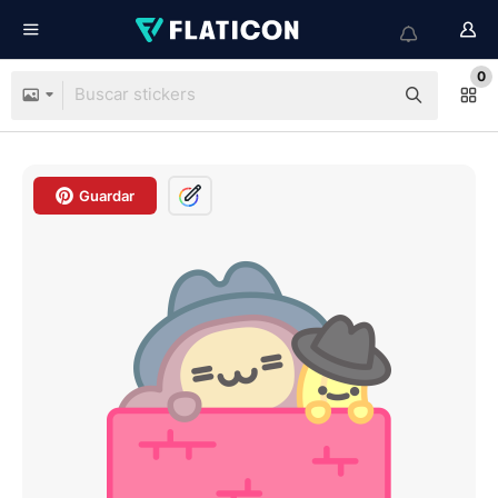
0
Guardar