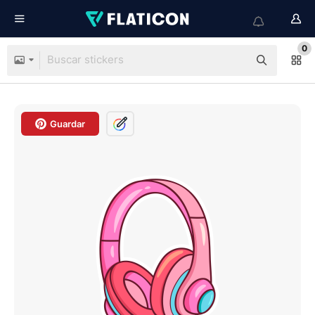
0
Guardar