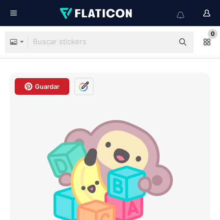
0
Guardar