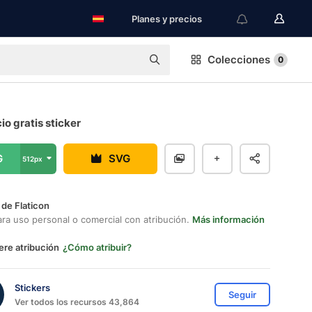
Planes y precios
Colecciones
0
io gratis sticker
G
SVG
512px
 de Flaticon
ara uso personal o comercial con atribución.
Más información
ere atribución
¿Cómo atribuir?
Stickers
Seguir
Ver todos los recursos 43,864