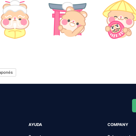
aponés
AYUDA
COMPANY