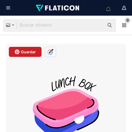
0
Guardar