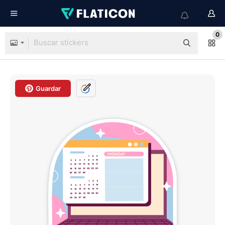
0
Guardar