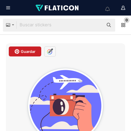
0
Guardar