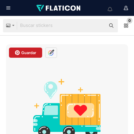
0
Guardar