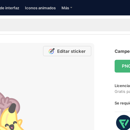
de interfaz
Iconos animados
Más
Editar sticker
Campeó
PN
Licencia
Gratis p
Se requi