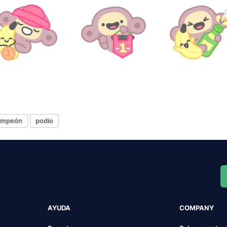
ampeón
podio
AYUDA
COMPANY