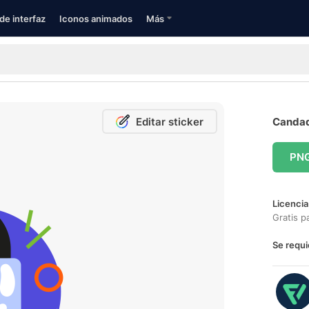
de interfaz
Iconos animados
Más
Editar sticker
Candad
PN
Licencia
Gratis p
Se requi