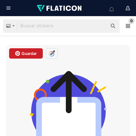
0
Guardar