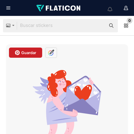
0
Guardar