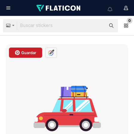
0
Guardar