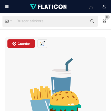
0
Guardar