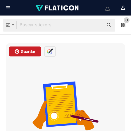
0
Guardar