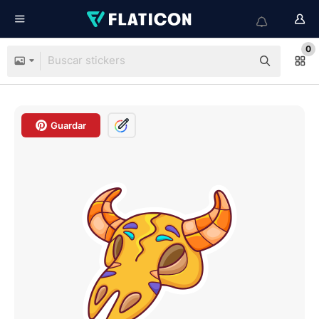
0
Guardar