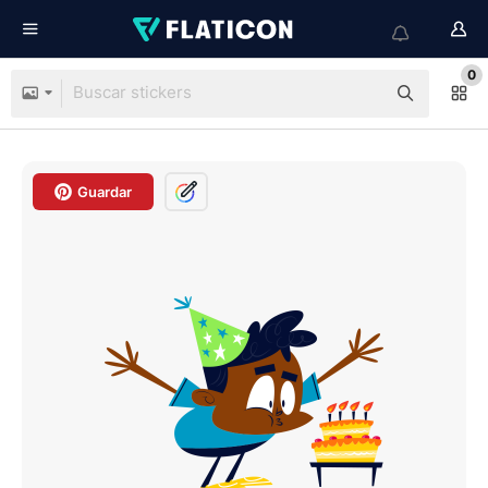
0
Guardar