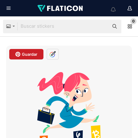
0
Guardar